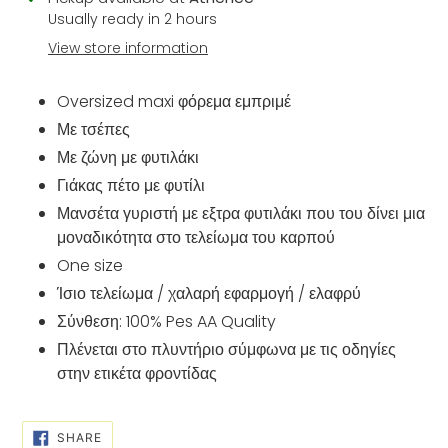
product
Usually ready in 2 hours
to
View store information
your
cart
Oversized maxi φόρεμα εμπριμέ
Με τσέπες
Με ζώνη με φυτιλάκι
Γιάκας πέτο με φυτίλι
Μανσέτα γυριστή με εξτρα φυτιλάκι που του δίνει μια
μοναδικότητα στο τελείωμα του καρπού
One size
Ίσιο τελείωμα / χαλαρή εφαρμογή / ελαφρύ
Σύνθεση: 100% Pes AA Quality
Πλένεται στο πλυντήριο σύμφωνα με τις οδηγίες
στην ετικέτα φροντίδας
SHARE
SHARE
ON