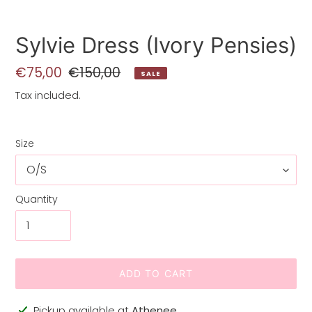
Sylvie Dress (Ivory Pensies)
Sale
€75,00
Regular
€150,00
SALE
price
price
Tax included.
Size
Quantity
ADD TO CART
Adding
Pickup available at
Athenee